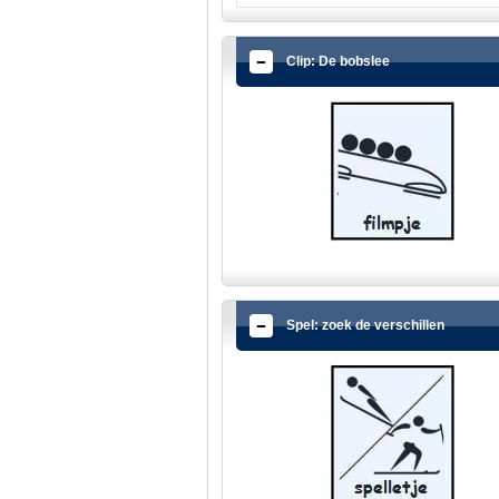
Clip: De bobslee
Spel: zoek de verschillen