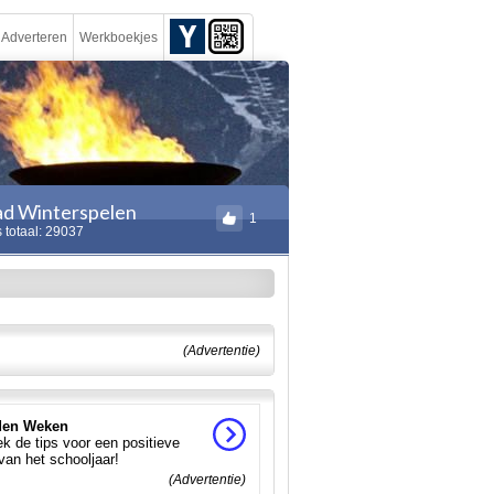
Adverteren
Werkboekjes
ad Winterspelen
1
 totaal: 29037
(Advertentie)
en Weken
k de tips voor een positieve
 van het schooljaar!
(Advertentie)