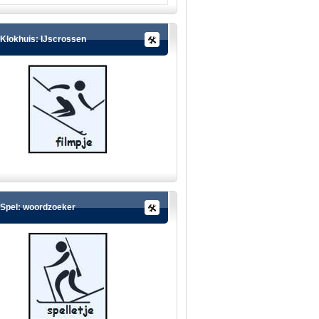
Klokhuis: IJscrossen
Spel: woordzoeker