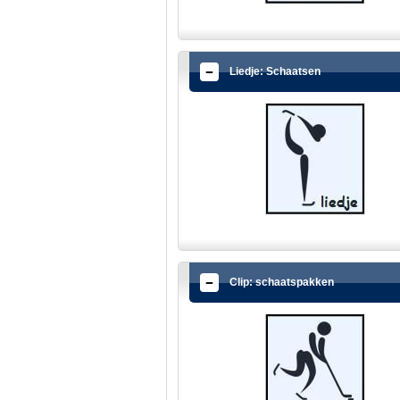
Liedje: Schaatsen
Clip: schaatspakken