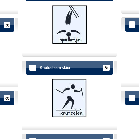
Knutsel een skiër