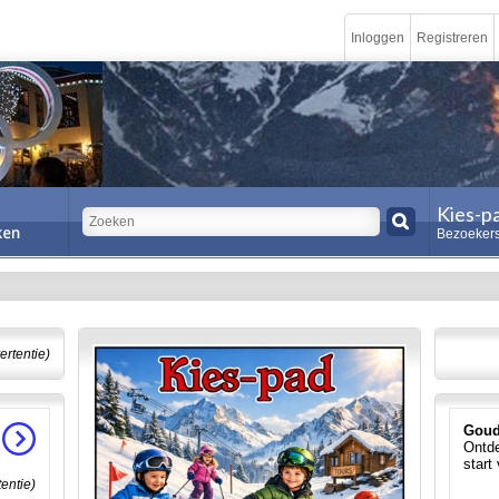
Inloggen
Registreren
Kies-p
Bezoekers
ertentie)
Goud
Ontde
start
tentie)