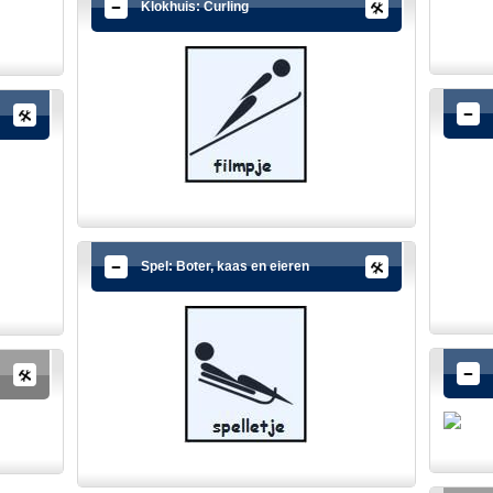
Klokhuis: Curling
Spel: Boter, kaas en eieren