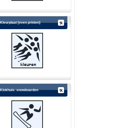
Kleurplaat [even printen]
Klokhuis: snowboarden