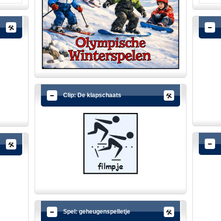
Clip: De klapschaats
Spel: geheugenspelletje